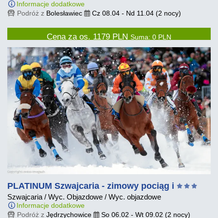
Informacje dodatkowe
Podróż z
Bolesławiec
Cz 08.04
-
Nd 11.04
(2 nocy)
Cena za os.
1179
PLN
Suma:
0
PLN
PLATINUM Szwajcaria - zimowy pociąg i
Szwajcaria
/
Wyc. Objazdowe
/
Wyc. objazdowe
Informacje dodatkowe
Podróż z
Jędrzychowice
So 06.02
-
Wt 09.02
(2 nocy)