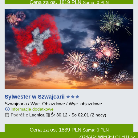
Cena za os.
1819
PLN
Suma:
0
PLN
Sylwester w Szwajcarii
Szwajcaria
/
Wyc. Objazdowe
/
Wyc. objazdowe
Informacje dodatkowe
Podróż z
Legnica
Śr 30.12
-
So 02.01
(2 nocy)
Cena za os.
1839
PLN
Suma:
0
PLN
ZOBACZ WIĘCEJ OFERT