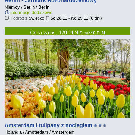
Berlin - Jarmark Bożonarodzeniowy
Niemcy
/
Berlin
/
Berlin
Informacje dodatkowe
Podróż z
Świecko
So 28.11
-
Nd 29.11
(0 dni)
Cena za os.
179
PLN
Suma:
0
PLN
Amsterdam i tulipany z noclegiem
Holandia
/
Amsterdam
/
Amsterdam