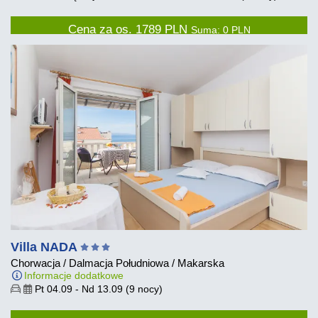
Cena za os.
1789
PLN
Suma:
0
PLN
Villa NADA
Chorwacja
/
Dalmacja Południowa
/
Makarska
Informacje dodatkowe
Pt 04.09
-
Nd 13.09
(9 nocy)